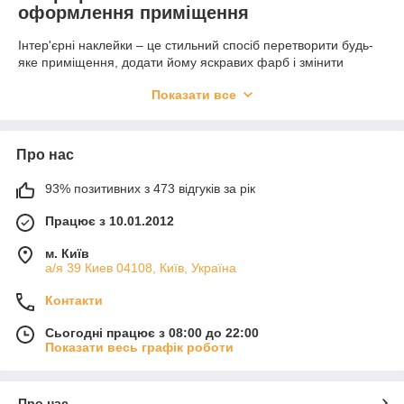
оформлення приміщення
Інтер'єрні наклейки – це стильний спосіб перетворити будь-
яке приміщення, додати йому яскравих фарб і змінити
атмосферу. А великий асортимент гарантія того, що кожен
Показати все
знайде свій ідеальний малюнок.
Що таке інтер'єрні наклейки
інтер'єрні Наклейки – це малюнок-аплікація, зроблений з
Про нас
самоклейкої плівки з полімеру з додаванням вінілу. Іноді такі
аплікації виготовляються на основі паперу. Але саме вініл
93% позитивних з 473 відгуків за рік
робить їх міцними і еластичними, дозволяючи без труднощів
Працює з 10.01.2012
прикріпити до поверхні.
В основному такі вироби використовуються для декорування
м. Київ
окремих елементів інтер'єру, будинки, кабінетів, офісів, кафе
а/я 39 Киев 04108, Київ, Україна
і магазинів. Їх клеять на автомобілі і, так як матеріал
безпечний, купують для розвиваючих ігор дітям.
Контакти
Малюнки на основі вінілу примітні рядом особливостей:
• прості у використанні – відчищаються будь-якими
Сьогодні працює з 08:00 до 22:00
миючими засобами;
Показати весь графік роботи
• універсальні – наклеюються на гладку поверхню
(дерев'яну, кам'яну, металеву, скляну, пластикову,
пофарбовану стіну, шпалери);
Про нас