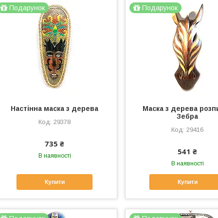
Подарунок
Подарунок
Настінна маска з дерева
Маска з дерева розп
Зебра
29378
29416
735 ₴
541 ₴
В наявності
В наявності
Купити
Купити