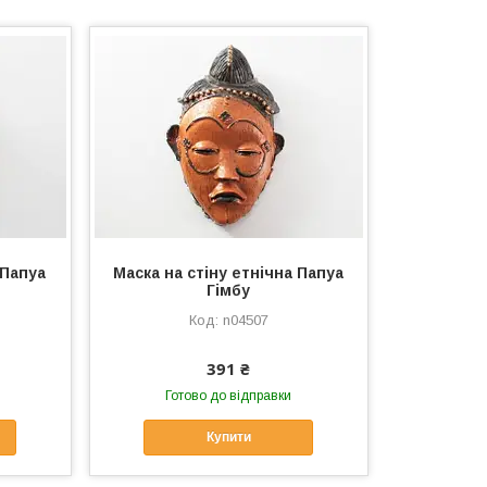
 Папуа
Маска на стіну етнічна Папуа
Гімбу
n04507
391 ₴
Готово до відправки
Купити