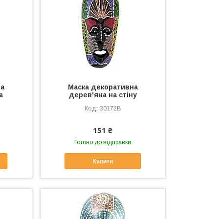
на
Маска декоративна
а
дерев'яна на стіну
30172B
151 ₴
Готово до відправки
Купити