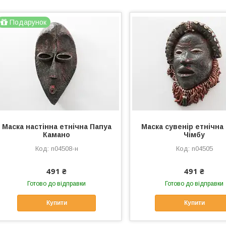
Подарунок
Маска настінна етнічна Папуа
Маска сувенір етнічна
Камано
Чімбу
n04508-н
n04505
491 ₴
491 ₴
Готово до відправки
Готово до відправки
Купити
Купити