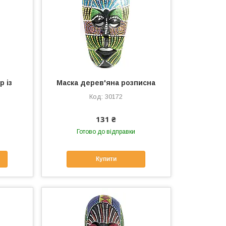
р із
Маска дерев'яна розписна
30172
131 ₴
Готово до відправки
Купити