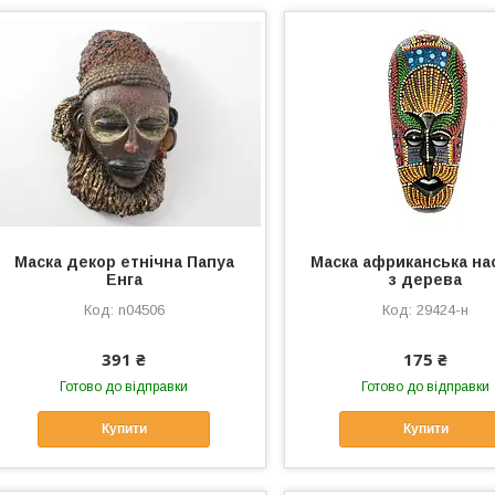
Маска декор етнічна Папуа
Маска африканська на
Енга
з дерева
n04506
29424-н
391 ₴
175 ₴
Готово до відправки
Готово до відправки
Купити
Купити