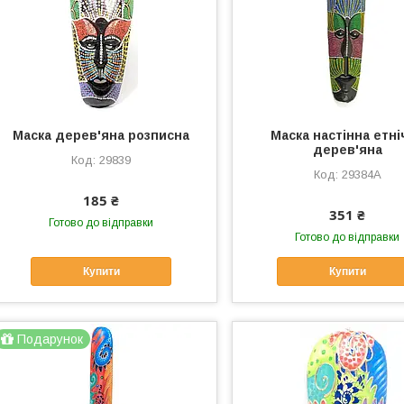
Маска дерев'яна розписна
Маска настінна етні
дерев'яна
29839
29384A
185 ₴
351 ₴
Готово до відправки
Готово до відправки
Купити
Купити
Подарунок