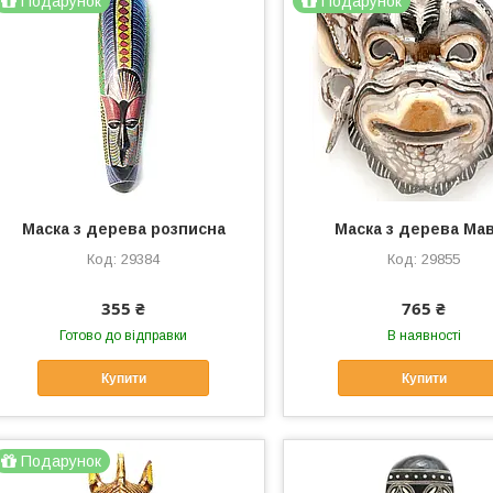
Подарунок
Подарунок
Маска з дерева розписна
Маска з дерева Ма
29384
29855
355 ₴
765 ₴
Готово до відправки
В наявності
Купити
Купити
Подарунок