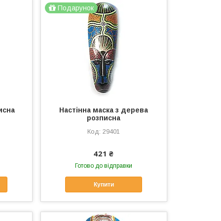
Подарунок
исна
Настінна маска з дерева
розписна
29401
421 ₴
Готово до відправки
Купити