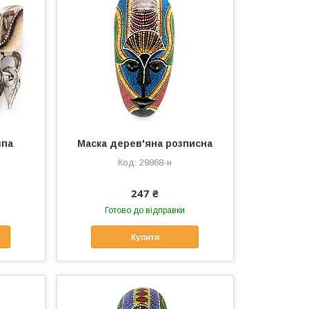
впа
Маска дерев'яна розписна
29868-н
247 ₴
Готово до відправки
Купити