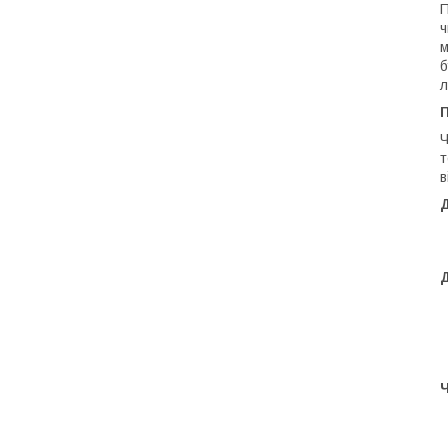
П
ч
м
б
Ч
т
в
Д
Ч