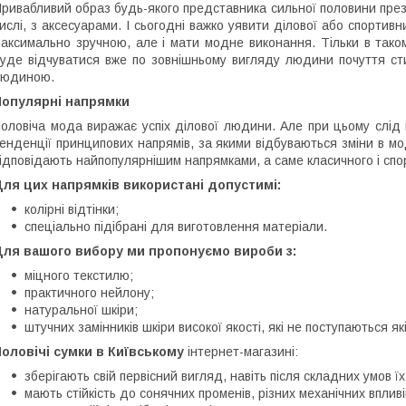
ривабливий образ будь-якого представника сильної половини презе
ислі, з аксесуарами. І сьогодні важко уявити ділової або спортивн
аксимально зручною, але і мати модне виконання. Тільки в таком
уде відчуватися вже по зовнішньому вигляду людини почуття сти
людиною.
Популярні напрямки
оловіча мода виражає успіх ділової людини. Але при цьому слід в
енденції принципових напрямів, за якими відбуваються зміни в мо
ідповідають найпопулярнішим напрямками, а саме класичного і спо
ля цих напрямків використані допустимі:
колірні відтінки;
спеціально підібрані для виготовлення матеріали.
Для вашого вибору ми пропонуємо вироби з:
міцного текстилю;
практичного нейлону;
натуральної шкіри;
штучних замінників шкіри високої якості, які не поступаються я
оловічі сумки в Київському
інтернет-магазині:
зберігають свій первісний вигляд, навіть після складних умов ї
мають стійкість до сонячних променів, різних механічних впливі