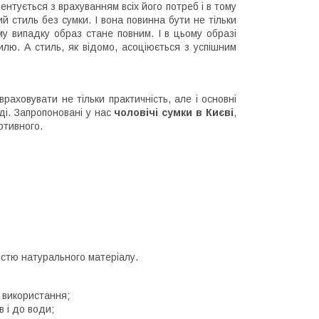
нтується з врахуванням всіх його потреб і в тому
ий стиль без сумки. І вона повинна бути не тільки
у випадку образ стане повним. І в цьому образі
лю. А стиль, як відомо, асоціюється з успішним
раховувати не тільки практичність, але і основні
ді. Запропоновані у нас
чоловічі сумки в Києві
,
ртивного.
кістю натурального матеріалу.
х використання;
в і до води;