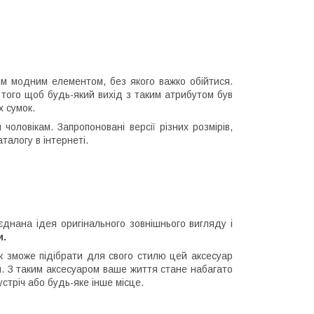
им модним елементом, без якого важко обійтися.
 того щоб будь-який вихід з таким атрибутом був
х сумок.
оловікам. Запропоновані версії різних розмірів,
аталогу в інтернеті.
оєднана ідея оригінального зовнішнього вигляду і
и.
к зможе підібрати для свого стилю цей аксесуар
тя. З таким аксесуаром ваше життя стане набагато
зустріч або будь-яке інше місце.