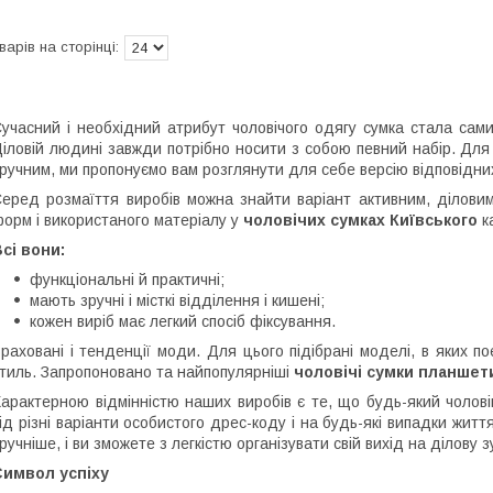
учасний і необхідний атрибут чоловічого одягу сумка стала сам
іловій людині завжди потрібно носити з собою певний набір. Для
ручним, ми пропонуємо вам розглянути для себе версію відповідни
еред розмаїття виробів можна знайти варіант активним, діловим ч
орм і використаного матеріалу у
чоловічих сумках Київського
к
сі вони:
функціональні й практичні;
мають зручні і місткі відділення і кишені;
кожен виріб має легкий спосіб фіксування.
раховані і тенденції моди. Для цього підібрані моделі, в яких п
тиль. Запропоновано та найпопулярніші
чоловічі сумки планшет
арактерною відмінністю наших виробів є те, що будь-який чолові
ід різні варіанти особистого дрес-коду і на будь-які випадки жит
ручніше, і ви зможете з легкістю організувати свій вихід на ділову 
Символ успіху