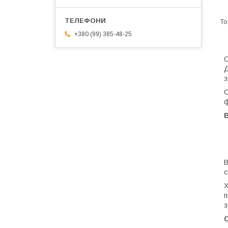
+380 (99) 385-48-25
С
Д
з
С
ф
В
В
с
Х
п
з