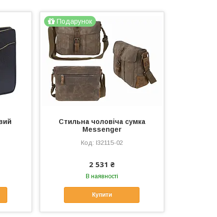
Подарунок
вий
Стильна чоловіча сумка
Messenger
l32115-02
2 531 ₴
В наявності
Купити