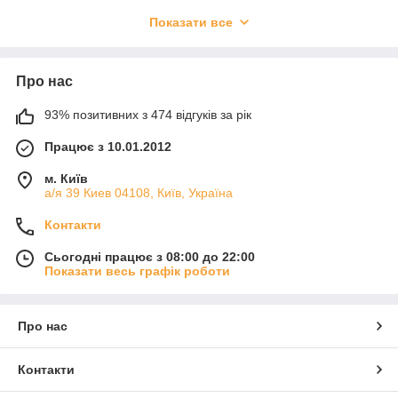
око.
Показати все
Керамічні предмети в інтер'єрі
Для того, щоб створити в будинку атмосферу затишку і тепла,
необхідно приділити увагу деталям. Наприклад, можна
Про нас
використовувати декоративні
фігурки з кераміки
. На
нашому сайті представлені найрізноманітніші вироби на
93% позитивних з 474 відгуків за рік
будь-який смак. В залежності від того, чим захоплюєтеся ви
або члени вашої сім'ї, можна вибрати статуетки з таких
Працює з 10.01.2012
тематик:
м. Київ
-
Собачки
а/я 39 Киев 04108, Київ, Україна
-
Котики
Контакти
-
Птахи
-
Зайці
Сьогодні працює з 08:00 до 22:00
Показати весь графік роботи
-
Жаби
-
Слони
-
Мавпи
Про нас
-
Овечки
Контакти
-
Корови
Ці і багато інші фігурки прикрасять вітальню кімнату або