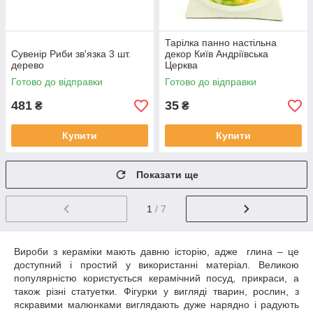
Тарілка панно настільна
Сувенір Риби зв'язка 3 шт.
декор Київ Андріївська
дерево
Церква
Готово до відправки
Готово до відправки
481
35
₴
₴
Купити
Купити
Показати ще
1
/ 7
Вироби з кераміки мають давню історію, адже
глина – це
доступний і простий у використанні матеріал. Великою
популярністю користується керамічний посуд, прикраси, а
також різні статуетки. Фігурки у вигляді тварин, рослин, з
яскравими малюнками виглядають дуже нарядно і радують