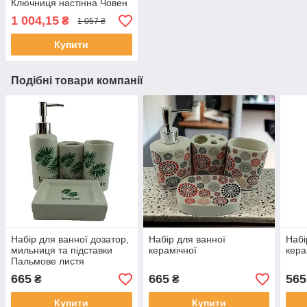
Ключниця настінна Човен
1 004,15
₴
1 057 ₴
Купити
Подібні товари компанії
Набір для ванної дозатор,
Набір для ванної
Набі
мильниця та підставки
керамічної
кера
Пальмове листя
665
665
565
₴
₴
Купити
Купити