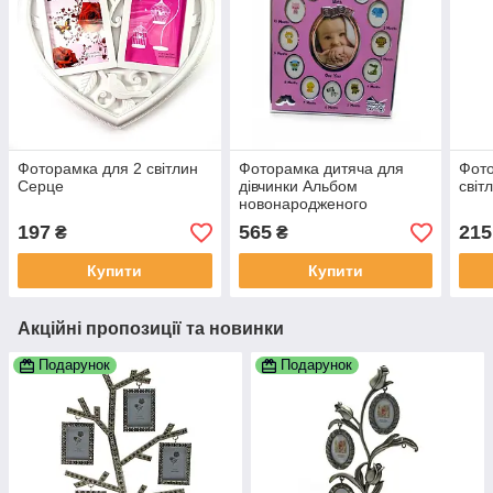
Фоторамка для 2 світлин
Фоторамка дитяча для
Фото
Серце
дівчинки Альбом
світ
новонародженого
197
565
215
₴
₴
Купити
Купити
Акційні пропозиції та новинки
Подарунок
Подарунок