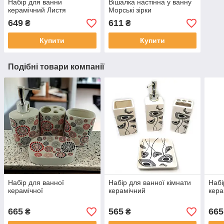
Набір для ванни
Вішалка настінна у ванну
керамічний Листя
Морські зірки
649
611
₴
₴
Купити
Купити
Подібні товари компанії
Набір для ванної
Набір для ванної кімнати
Набі
керамічної
керамічний
кера
665
565
665
₴
₴