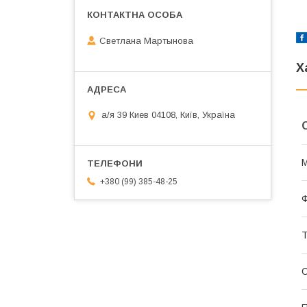
Светлана Мартынова
Х
а/я 39 Киев 04108, Київ, Україна
М
+380 (99) 385-48-25
Ф
Т