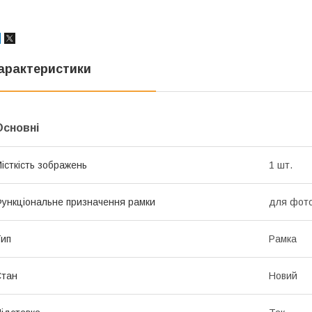
арактеристики
Основні
істкість зображень
1 шт.
ункціональне призначення рамки
для фот
ип
Рамка
Стан
Новий