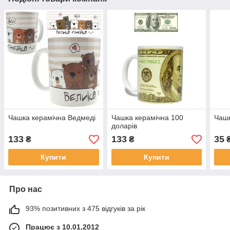
Чашка керамічна Ведмеді
Чашка керамічна 100
Чашк
доларів
133
133
35
₴
₴
Купити
Купити
Про нас
93% позитивних з 475 відгуків за рік
Працює з 10.01.2012