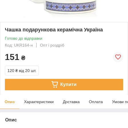
Чашка подарункова керамічна Україна
Готово до відправки
Код: UKR164-н
Опт і роздріб
151
₴
120 ₴
від 20 шт.
Купити
Опис
Характеристики
Доставка
Оплата
Умови п
Опис