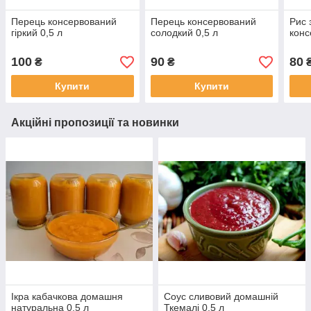
Перець консервований
Перець консервований
Рис 
гіркий 0,5 л
солодкий 0,5 л
конс
100
90
80
₴
₴
Купити
Купити
Акційні пропозиції та новинки
Ікра кабачкова домашня
Соус сливовий домашній
натуральна 0,5 л
Ткемалі 0,5 л