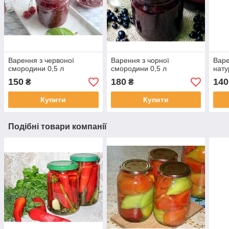
Варення з червоної
Варення з чорної
Варе
смородини 0,5 л
смородини 0,5 л
нату
150
180
140
₴
₴
Купити
Купити
Подібні товари компанії