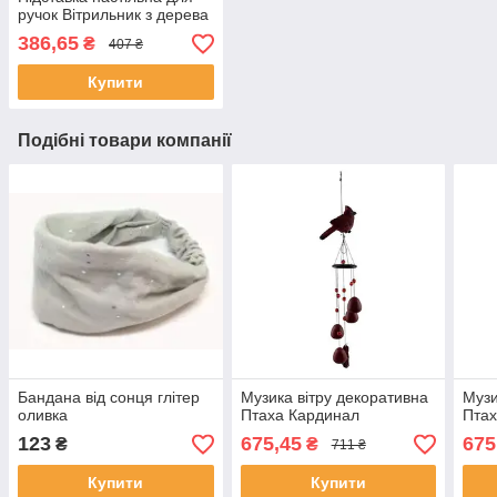
ручок Вітрильник з дерева
386,65
₴
407 ₴
Купити
Подібні товари компанії
Бандана від сонця глітер
Музика вітру декоративна
Музи
оливка
Птаха Кардинал
Пта
123
675,45
675
₴
₴
711 ₴
Купити
Купити