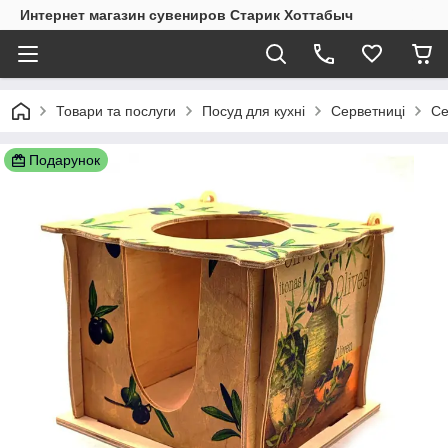
Интернет магазин сувениров Старик Хоттабыч
Товари та послуги
Посуд для кухні
Серветниці
Се
Подарунок