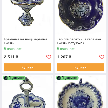
Креманка на ніжці кераміка
Тарілка салатниця кераміка
Гжель
Гжель Мотузочок
В наявності
В наявності
2 511
1 207
₴
₴
Купити
Купити
Подарунок
Подарунок