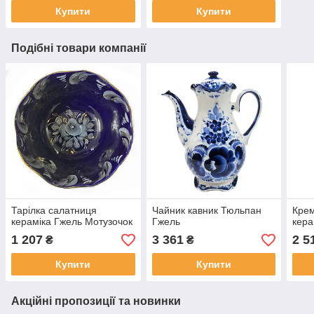
Купити
Купити
Подібні товари компанії
Тарілка салатниця
Чайник кавник Тюльпан
Крем
кераміка Гжель Мотузочок
Гжель
кера
1 207
3 361
2 5
₴
₴
Купити
Купити
Акційні пропозиції та новинки