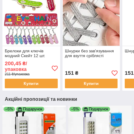
Брелоки для ключів
Шнурки без зав'язування
Шнур
модний Скейт 12 шт.
для взуття сріблясті
200,45
₴/
упаковка
151
151
₴
211 ₴/упаковка
Купити
Купити
Акційні пропозиції та новинки
–5%
Подарунок
–5%
Подарунок