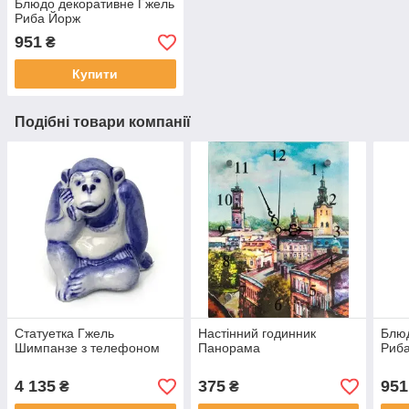
Блюдо декоративне Гжель
Риба Йорж
951
₴
Купити
Подібні товари компанії
Статуетка Гжель
Настінний годинник
Блюд
Шимпанзе з телефоном
Панорама
Риб
4 135
375
951
₴
₴