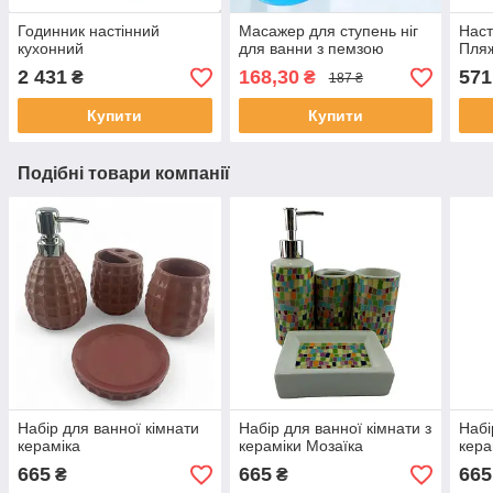
Годинник настінний
Масажер для ступень ніг
Наст
кухонний
для ванни з пемзою
Пля
2 431
168,30
571
₴
₴
187 ₴
Купити
Купити
Подібні товари компанії
Набір для ванної кімнати
Набір для ванної кімнати з
Набі
кераміка
кераміки Мозаїка
кера
665
665
665
₴
₴