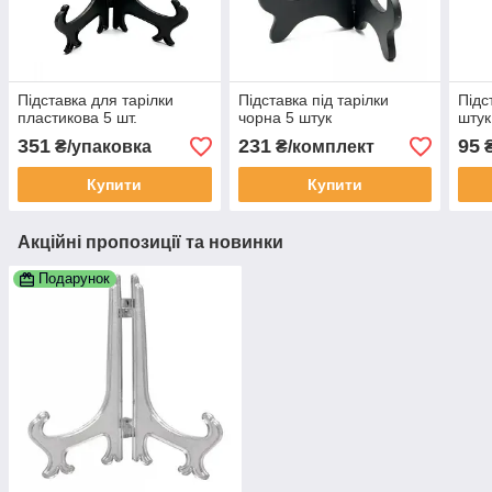
Підставка для тарілки
Підставка під тарілки
Підс
пластикова 5 шт.
чорна 5 штук
штук
351
231
95
₴/упаковка
₴/комплект
Купити
Купити
Акційні пропозиції та новинки
Подарунок