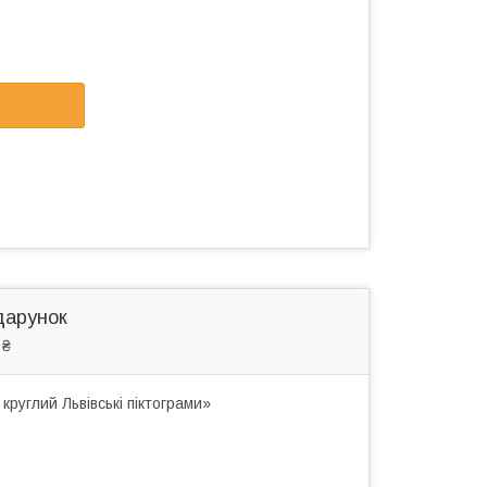
дарунок
 ₴
руглий Львівські піктограми»