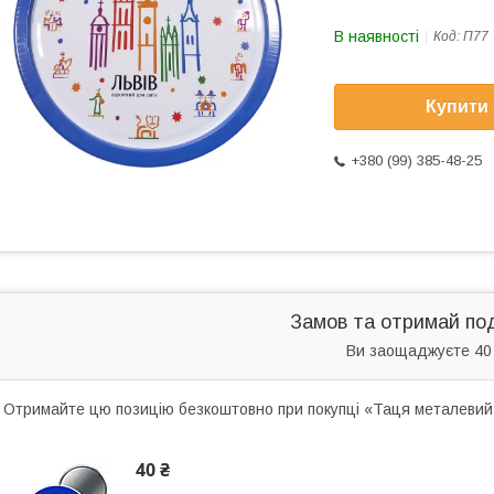
В наявності
Код:
П77
Купити
+380 (99) 385-48-25
Замов та отримай по
Ви заощаджуєте 40
Отримайте цю позицію безкоштовно при покупці «Таця металевий к
40 ₴