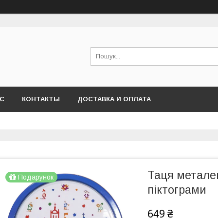
АС
КОНТАКТЫ
ДОСТАВКА И ОПЛАТА
Таця металев
Подарунок
піктограми
649 ₴