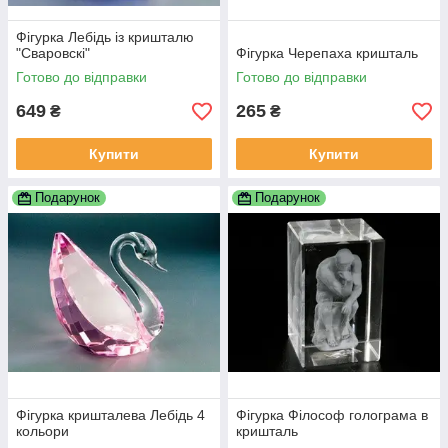
Фігурка Лебідь із кришталю
"Сваровскі"
Фігурка Черепаха кришталь
Готово до відправки
Готово до відправки
649
265
₴
₴
Купити
Купити
Подарунок
Подарунок
Фігурка кришталева Лебідь 4
Фігурка Філософ голограма в
кольори
кришталь