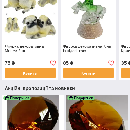
Фігурка декоративна
Фігурка декоративна Кінь
Фігу
Мопси 2 шт.
із підсвіткою
Кри
75
85
35
₴
₴
Купити
Купити
Акційні пропозиції та новинки
Подарунок
Подарунок