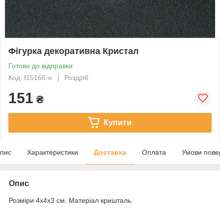
Фігурка декоративна Кристал
Готово до відправки
Код: f15166-н
Роздріб
151
₴
Купити
пис
Характеристики
Доставка
Оплата
Умови пове
Опис
Розміри 4x4x3 см. Матеріал кришталь.