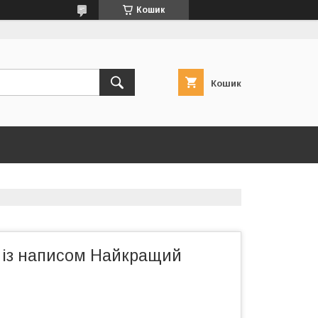
Кошик
Кошик
й із написом Найкращий