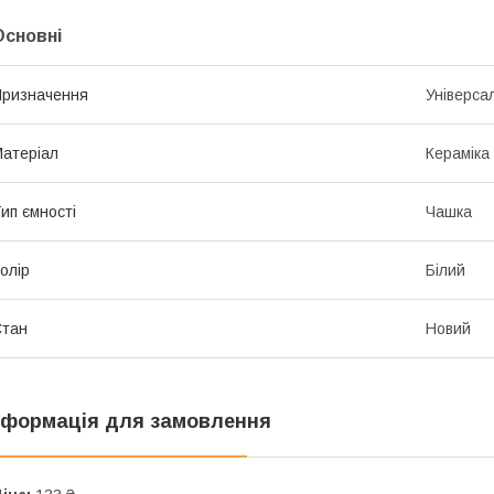
Основні
ризначення
Універса
атеріал
Кераміка
ип ємності
Чашка
олір
Білий
Стан
Новий
нформація для замовлення