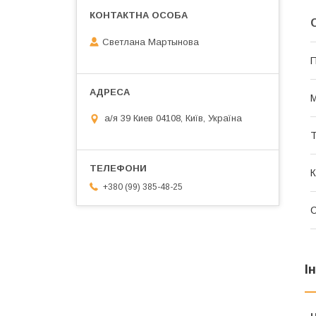
Светлана Мартынова
П
М
а/я 39 Киев 04108, Київ, Україна
Т
К
+380 (99) 385-48-25
І