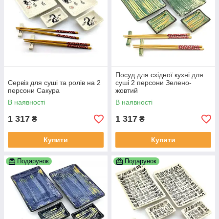
Посуд для східної кухні для
Сервіз для суші та ролів на 2
суші 2 персони Зелено-
персони Сакура
жовтий
В наявності
В наявності
1 317
1 317
₴
₴
Купити
Купити
Подарунок
Подарунок