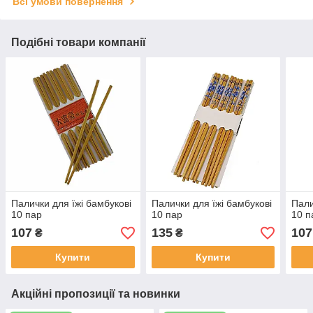
Всі умови повернення
Подібні товари компанії
Палички для їжі бамбукові
Палички для їжі бамбукові
Пали
10 пар
10 пар
10 п
107
135
107
₴
₴
Купити
Купити
Акційні пропозиції та новинки