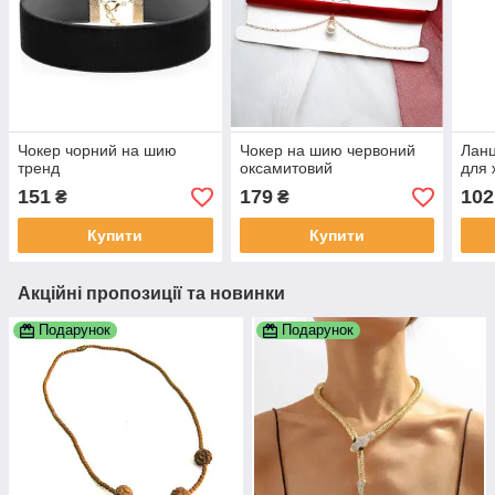
Чокер чорний на шию
Чокер на шию червоний
Лан
тренд
оксамитовий
для 
151
179
102
₴
₴
Купити
Купити
Акційні пропозиції та новинки
Подарунок
Подарунок