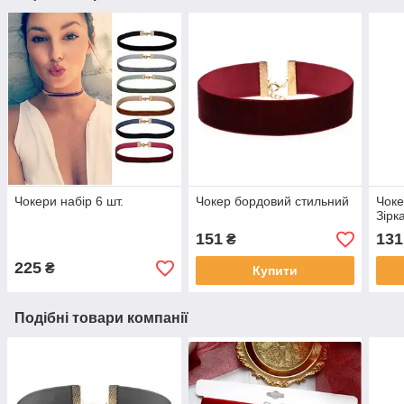
Чокери набір 6 шт.
Чокер бордовий стильний
Чоке
Зірк
151
131
₴
225
₴
Купити
Подібні товари компанії