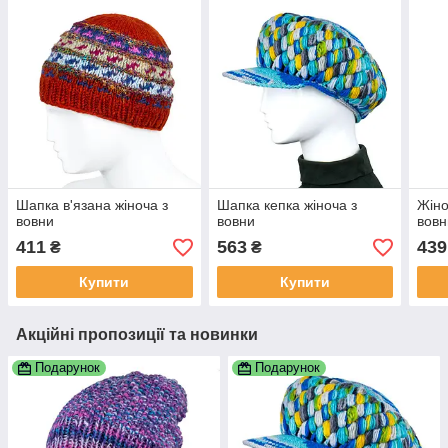
Шапка в'язана жіноча з
Шапка кепка жіноча з
Жіно
вовни
вовни
вовн
411
563
439
₴
₴
Купити
Купити
Акційні пропозиції та новинки
Подарунок
Подарунок