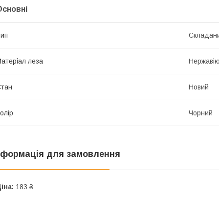
Основні
ип
Складан
атеріал леза
Нержавію
Стан
Новий
олір
Чорний
нформація для замовлення
іна:
183 ₴