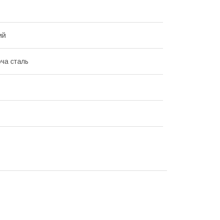
ий
ча сталь