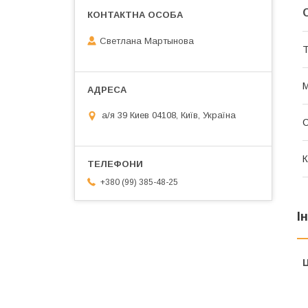
Светлана Мартынова
Т
М
а/я 39 Киев 04108, Київ, Україна
К
+380 (99) 385-48-25
І
Ц