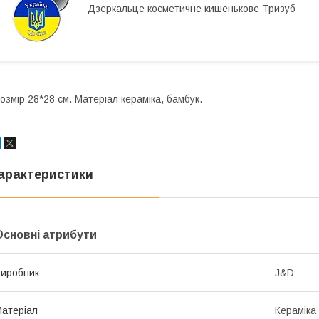
Дзеркальце косметичне кишенькове Тризуб
озмір 28*28 см. Матеріал кераміка, бамбук.
арактеристики
Основні атрибути
иробник
J&D
атеріал
Кераміка