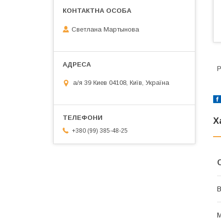
Светлана Мартынова
Р
а/я 39 Киев 04108, Київ, Україна
Х
+380 (99) 385-48-25
В
М