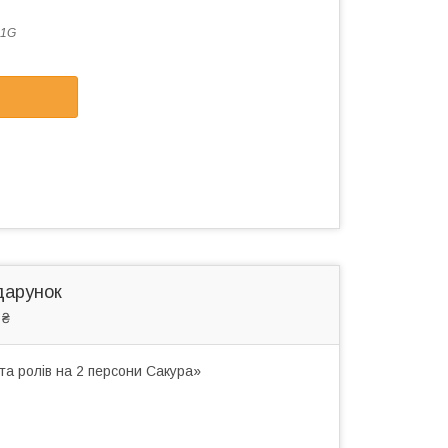
81G
дарунок
 ₴
та ролів на 2 персони Сакура»