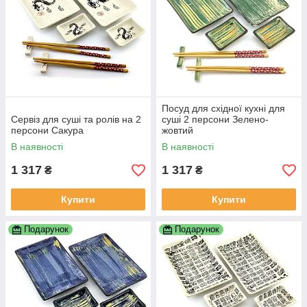
Посуд для східної кухні для
Сервіз для суші та ролів на 2
суші 2 персони Зелено-
персони Сакура
жовтий
В наявності
В наявності
1 317
1 317
₴
₴
Купити
Купити
Подарунок
Подарунок