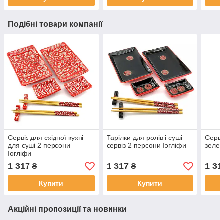
Подібні товари компанії
Сервіз для східної кухні
Тарілки для ролів і суші
Серв
для суші 2 персони
сервіз 2 персони Іогліфи
зеле
Іогліфи
1 317
1 317
1 3
₴
₴
Купити
Купити
Акційні пропозиції та новинки