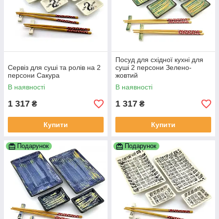
Посуд для східної кухні для
Сервіз для суші та ролів на 2
суші 2 персони Зелено-
персони Сакура
жовтий
В наявності
В наявності
1 317
1 317
₴
₴
Купити
Купити
Подарунок
Подарунок