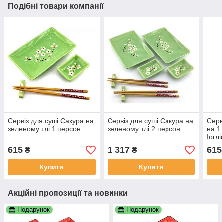
Подібні товари компанії
Сервіз для суші Сакура на
Сервіз для суші Сакура на
Серв
зеленому тлі 1 персон
зеленому тлі 2 персон
на 1
Іогл
615
1 317
615
₴
₴
Купити
Купити
Акційні пропозиції та новинки
Подарунок
Подарунок