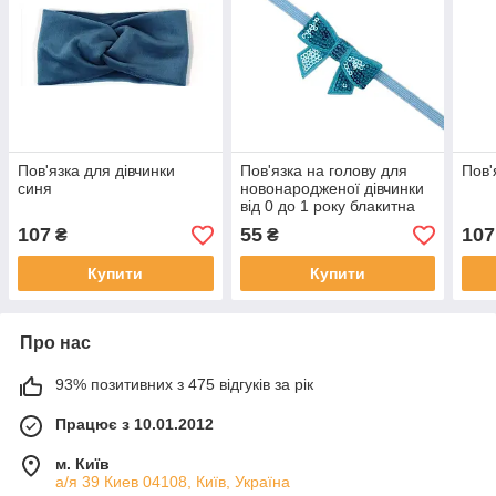
Пов'язка для дівчинки
Пов'язка на голову для
Пов'
синя
новонародженої дівчинки
від 0 до 1 року блакитна
107
55
107
₴
₴
Купити
Купити
Про нас
93% позитивних з 475 відгуків за рік
Працює з 10.01.2012
м. Київ
а/я 39 Киев 04108, Київ, Україна