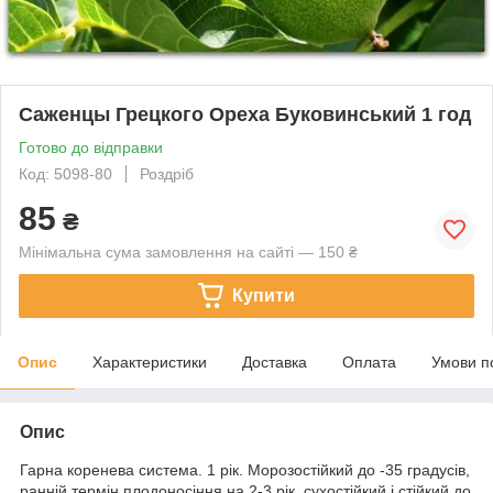
Саженцы Грецкого Ореха Буковинський 1 год
Готово до відправки
Код: 5098-80
Роздріб
85
₴
Мінімальна сума замовлення на сайті — 150 ₴
Купити
Опис
Характеристики
Доставка
Оплата
Умови п
Опис
Гарна коренева система. 1 рік. Морозостійкий до -35 градусів,
ранній термін плодоносіння на 2-3 рік, сухостійкий і стійкий до