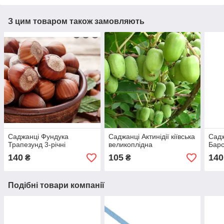
З цим товаром також замовляють
Саджанці Фундука
Саджанці Актинідії кіївська
Садж
Трапезунд 3-річні
великоплідна
Барс
140
105
140
₴
₴
Подібні товари компанії