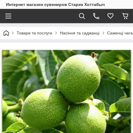
Интернет магазин сувениров Старик Хоттабыч
Товари та послуги
Насіння та саджанці
Саженці чага