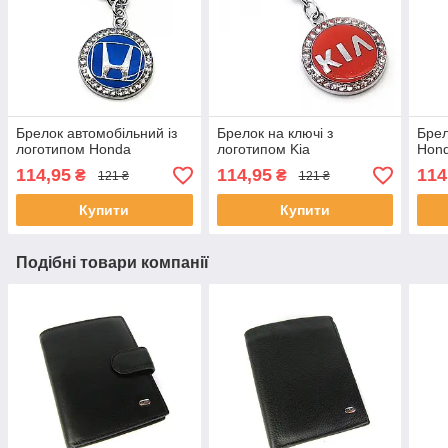
Брелок автомобільний із
Брелок на ключі з
Брел
логотипом Honda
логотипом Kia
Hon
114,95
114,95
114
₴
₴
121 ₴
121 ₴
Купити
Купити
Подібні товари компанії