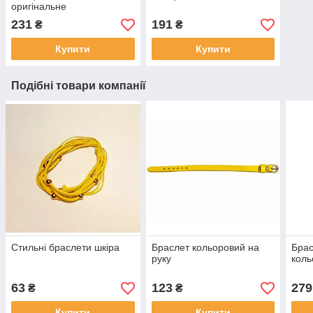
оригінальне
231
191
₴
₴
Купити
Купити
Подібні товари компанії
Стильні браслети шкіра
Браслет кольоровий на
Брас
руку
коль
63
123
279
₴
₴
Купити
Купити