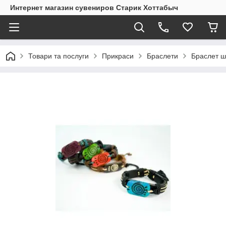
Интернет магазин сувениров Старик Хоттабыч
Товари та послуги
Прикраси
Браслети
Браслет ш