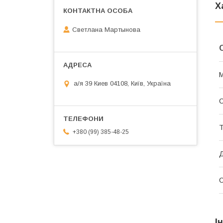
Х
Светлана Мартынова
М
а/я 39 Киев 04108, Київ, Україна
С
Т
+380 (99) 385-48-25
І