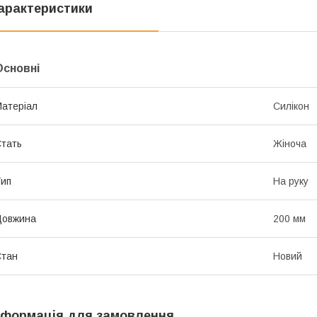
арактеристики
Основні
атеріал
Силікон
тать
Жіноча
ип
На руку
Довжина
200 мм
Стан
Новий
нформація для замовлення