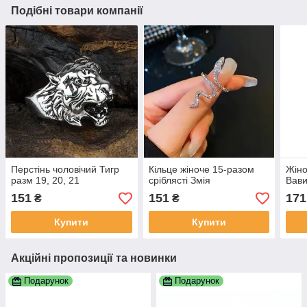
Подібні товари компанії
Перстінь чоловічий Тигр
Кільце жіноче 15-разом
Жіно
разм 19, 20, 21
сріблясті Змія
Вав
151
151
171
₴
₴
Купити
Купити
Акційні пропозиції та новинки
Подарунок
Подарунок