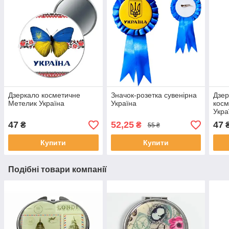
Дзеркало косметичне
Значок-розетка сувенірна
Дзер
Метелик Україна
Україна
кос
Укра
47
52,25
47
₴
₴
55 ₴
Купити
Купити
Подібні товари компанії