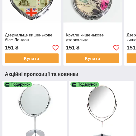
Дзеркальце кишенькове
Кругле кишенькове
Дзер
біле Лондон
дзеркальце
кише
151
151
151
₴
₴
Купити
Купити
Акційні пропозиції та новинки
Подарунок
Подарунок