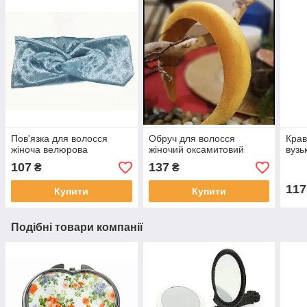
Пов'язка для волосся
Обруч для волосся
Крав
жіноча велюрова
жіночий оксамитовий
вузь
107
137
₴
₴
117
Купити
Купити
Подібні товари компанії