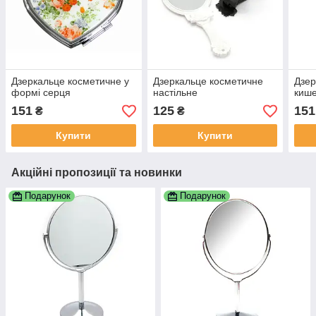
Дзеркальце косметичне у
Дзеркальце косметичне
Дзер
формі серця
настільне
кише
151
125
151
₴
₴
Купити
Купити
Акційні пропозиції та новинки
Подарунок
Подарунок