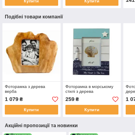
141
Купити
Купити
Подібні товари компанії
Фоторамка з дерева
Фоторамка в морському
Фото
верба
стилі з дерева
дер
1 079
259
1 0
₴
₴
Купити
Купити
Акційні пропозиції та новинки