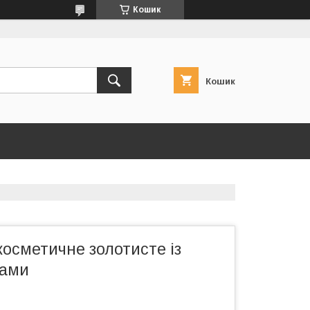
Кошик
Кошик
осметичне золотисте із
зами