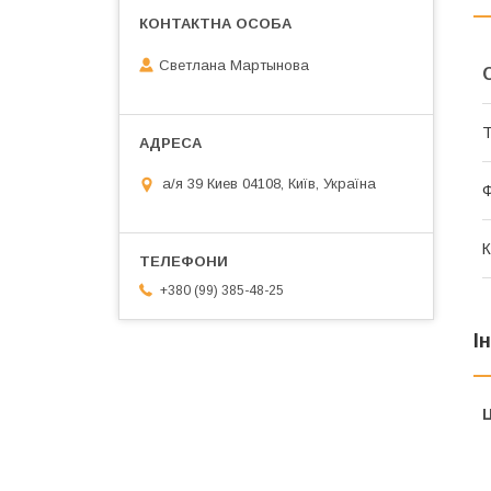
Светлана Мартынова
Т
а/я 39 Киев 04108, Київ, Україна
Ф
К
+380 (99) 385-48-25
І
Ц