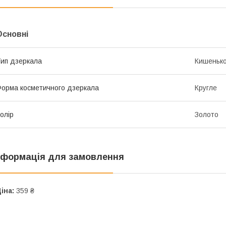
Основні
ип дзеркала
Кишеньк
орма косметичного дзеркала
Кругле
олір
Золото
нформація для замовлення
іна:
359 ₴