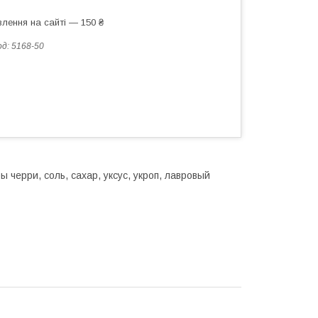
лення на сайті — 150 ₴
од:
5168-50
 черри, соль, сахар, уксус, укроп, лавровый