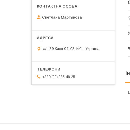
Светлана Мартынова
К
У
В
а/я 39 Киев 04108, Київ, Україна
І
+380 (99) 385-48-25
Ц