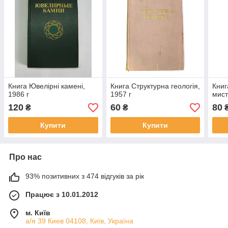
Книга Ювелірні камені,
Книга Структурна геологія,
Книг
1986 г
1957 г
мист
120
60
80
₴
₴
Купити
Купити
Про нас
93% позитивних з 474 відгуків за рік
Працює з 10.01.2012
м. Київ
а/я 39 Киев 04108, Київ, Україна