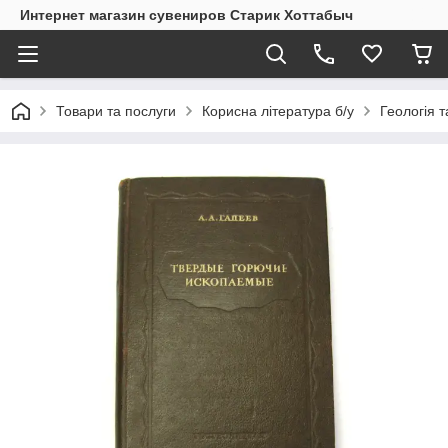
Интернет магазин сувениров Старик Хоттабыч
Товари та послуги
Корисна література б/у
Геологія т