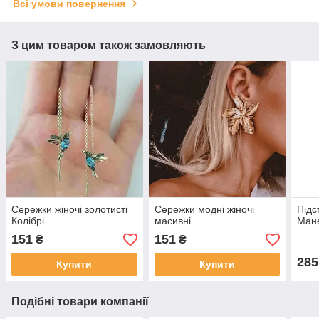
Всі умови повернення
З цим товаром також замовляють
Сережки жіночі золотисті
Сережки модні жіночі
Підс
Колібрі
масивні
Ман
151
151
₴
₴
285
Купити
Купити
Подібні товари компанії