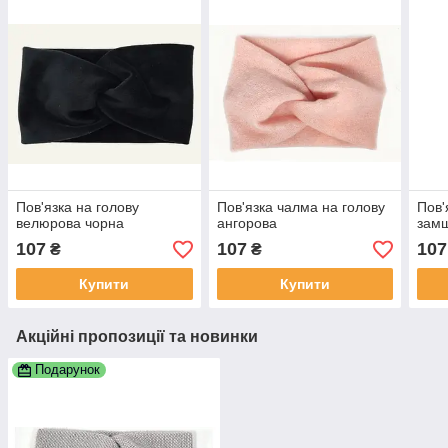
Пов'язка на голову
Пов'язка чалма на голову
Пов'
велюрова чорна
ангорова
зам
107
107
107
₴
₴
Купити
Купити
Акційні пропозиції та новинки
Подарунок