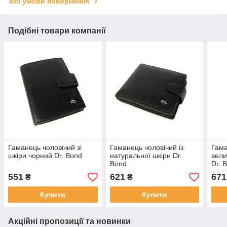
Всі умови повернення
Подібні товари компанії
Гаманець чоловічий зі
Гаманець чоловічий із
Гама
шкіри чорний Dr. Bond
натуральної шкіри Dr.
вели
Bond
Dr. 
551
621
671
₴
₴
Купити
Купити
Акційні пропозиції та новинки