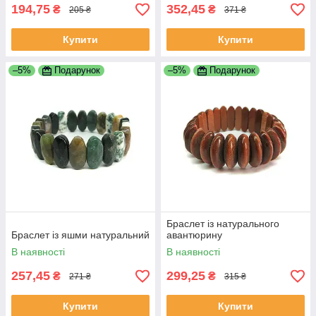
194,75
352,45
₴
₴
205 ₴
371 ₴
Купити
Купити
–5%
Подарунок
–5%
Подарунок
Браслет із натурального
Браслет із яшми натуральний
авантюрину
В наявності
В наявності
257,45
299,25
₴
₴
271 ₴
315 ₴
Купити
Купити