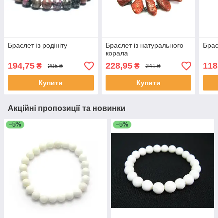
Браслет із родініту
Браслет із натурального
Брас
корала
194,75
228,95
118
₴
₴
205 ₴
241 ₴
Купити
Купити
Акційні пропозиції та новинки
–5%
–5%