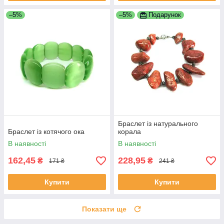
–5%
–5%
Подарунок
Браслет із натурального
Браслет із котячого ока
корала
В наявності
В наявності
162,45
228,95
₴
₴
171 ₴
241 ₴
Купити
Купити
Показати ще