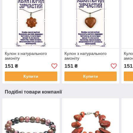
Кулон з натурального
Кулон з натурального
Куло
амоніту
амоніту
амон
151
151
151
₴
₴
Купити
Купити
Подібні товари компанії