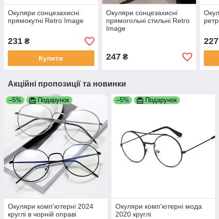
Окуляри сонцезахисні
Окуляри сонцезахисні
Окул
прямокутні Retro Image
прямогольні стильні Retro
ретр
Image
231
227
₴
247
₴
Купити
Акційні пропозиції та новинки
–5%
Подарунок
–5%
Подарунок
Окуляри комп'ютерні 2024
Окуляри комп'ютерні мода
круглі в чорній оправі
2020 круглі