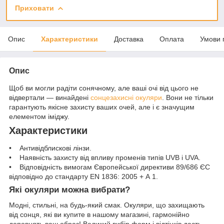
Приховати
Опис
Характеристики
Доставка
Оплата
Умови 
Опис
Щоб ви могли радіти сонячному, але ваші очі від цього не
відвертали — винайдені
сонцезахисні окуляри
. Вони не тільки
гарантують якісне захисту ваших очей, але і є значущим
елементом іміджу.
Характеристики
• Антивідблискові лінзи.
• Наявність захисту від впливу променів типів UVB і UVA.
• Відповідність вимогам Європейської директиви 89/686 ЄС
відповідно до стандарту EN 1836: 2005 + А 1.
Які окуляри можна вибрати?
Модні, стильні, на будь-який смак. Окуляри, що захищають
від сонця, які ви купите в нашому магазині, гармонійно