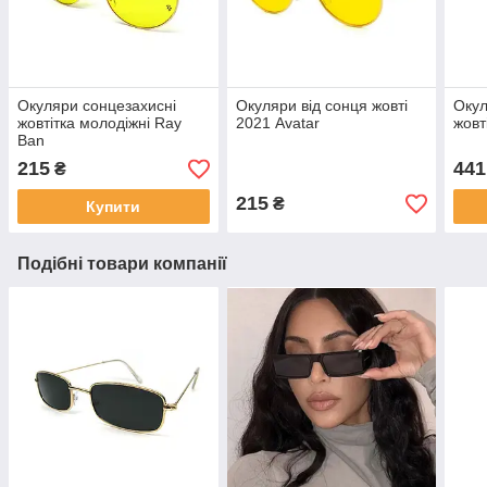
Окуляри сонцезахисні
Окуляри від сонця жовті
Окул
жовтітка молодіжні Ray
2021 Avatar
жовт
Ban
215
441
₴
215
₴
Купити
Подібні товари компанії