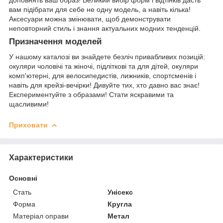
доповнять ваш образ! Великий вибір форм і відтінків дасть
вам підібрати для себе не одну модель, а навіть кілька!
Аксесуари можна змінювати, щоб демонструвати
неповторний стиль і знання актуальних модних тенденцій.
Призначення моделей
У нашому каталозі ви знайдете безліч привабливих позицій:
окуляри чоловічі та жіночі, підліткові та для дітей, окуляри
комп'ютерні, для велосипедистів, лижників, спортсменів і
навіть для крейзі-вечірки! Дивуйте тих, хто давно вас знає!
Експериментуйте з образами! Стати яскравими та
щасливими!
Приховати
Характеристики
Основні
Стать
Унісекс
Форма
Кругла
Матеріал оправи
Метал