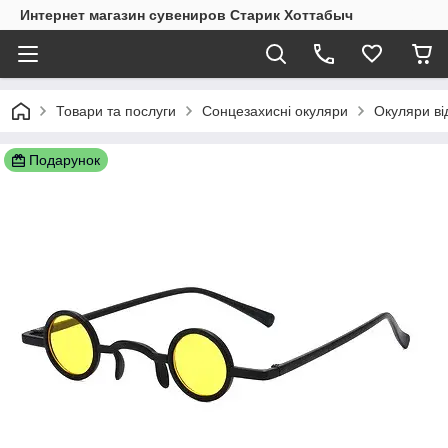
Интернет магазин сувениров Старик Хоттабыч
Товари та послуги
Сонцезахисні окуляри
Окуляри ві
Подарунок