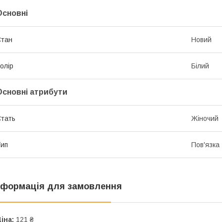
Основні
Стан
Новий
олір
Білий
Основні атрибути
тать
Жіночий
ип
Пов'язка
нформація для замовлення
іна:
121 ₴