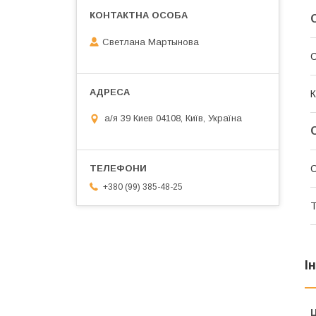
Светлана Мартынова
К
а/я 39 Киев 04108, Київ, Україна
С
+380 (99) 385-48-25
Т
І
Ц