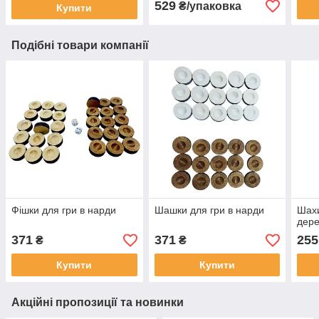
529
₴/упаковка
Купити
Подібні товари компанії
Фішки для гри в нарди
Шашки для гри в нарди
Шахи
дере
371
371
255
₴
₴
Купити
Купити
Акційні пропозиції та новинки