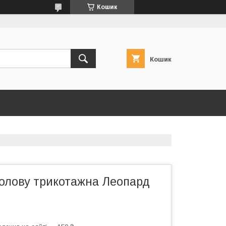
Кошик
Кошик
голову трикотажна Леопард