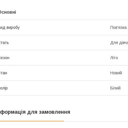
Основні
ид виробу
Пов'язка
тать
Для дівч
Сезон
Літо
Стан
Новий
олір
Білий
нформація для замовлення