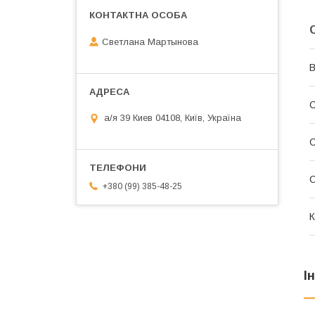
Светлана Мартынова
В
С
а/я 39 Киев 04108, Київ, Україна
+380 (99) 385-48-25
К
І