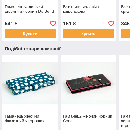
Гаманець чоловічий
Візитниця чоловіча
Візи
шкіряний чорний Dr. Bond
кишенькова
сріб
541
151
345
₴
₴
Купити
Купити
Подібні товари компанії
Гаманець жіночий
Гаманець жіночий чорний
Гама
блакитний у горошок
Сова
черв
гор