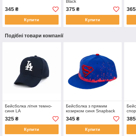
Black
345
375
365
₴
₴
Купити
Купити
Подібні товари компанії
Бейсболка літня темно-
Бейсболка з прямим
Бейс
синя LA
козирком синя Snapback
спор
325
345
385
₴
₴
Купити
Купити