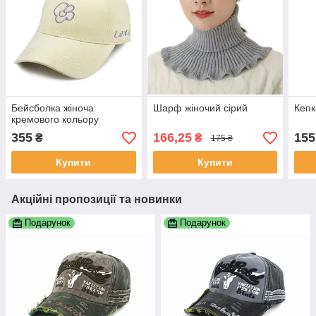
Бейсболка жіноча
Шарф жіночий сірий
Кепк
кремового кольору
355
166,25
155
₴
₴
175 ₴
Купити
Купити
Акційні пропозиції та новинки
Подарунок
Подарунок