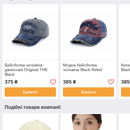
Бейсболка чоловіча
Модна бейсболка
Кепк
джинсова Original THE
чоловіча Black Rebel
Blac
Black
375
385
385
₴
₴
Купити
Купити
Подібні товари компанії