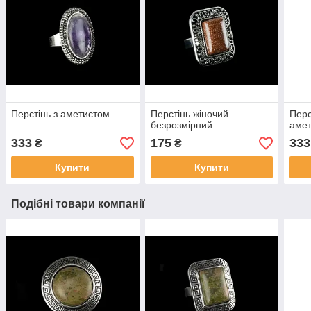
Перстінь з аметистом
Перстінь жіночий
Перс
безрозмірний
аме
333
175
333
₴
₴
Купити
Купити
Подібні товари компанії