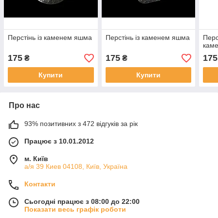
Перстінь із каменем яшма
Перстінь із каменем яшма
Перс
каме
175
175
175
₴
₴
Купити
Купити
Про нас
93% позитивних з 472 відгуків за рік
Працює з 10.01.2012
м. Київ
а/я 39 Киев 04108, Київ, Україна
Контакти
Сьогодні працює з 08:00 до 22:00
Показати весь графік роботи