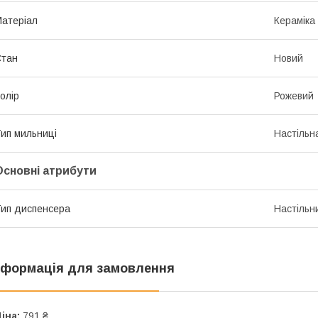
атеріал
Кераміка
Стан
Новий
олір
Рожевий
ип мильниці
Настільн
Основні атрибути
ип диспенсера
Настільн
нформація для замовлення
іна:
791 ₴