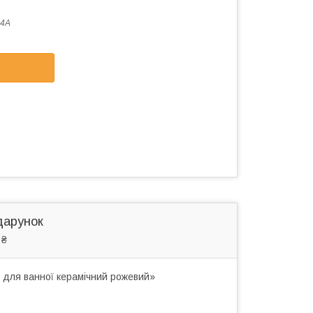
74A
дарунок
 ₴
 для ванної керамічний рожевий»